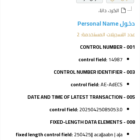
الكرد، دانا،
دخول Personal Name
عدد التسجيلات المستخدمة: 2
001 - CONTROL NUMBER
control field:
14987
003 - CONTROL NUMBER IDENTIFIER
control field:
AE-AdECS
005 - DATE AND TIME OF LATEST TRANSACTION
control field:
20250425085053.0
008 - FIXED-LENGTH DATA ELEMENTS
fixed length control field:
250425|| aca||aabn | a|a