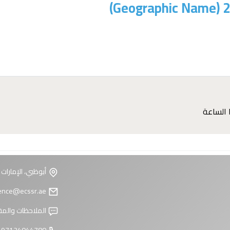
أبوظبي، الإمارات 
reference@ecssr.ae
الملاحظات والمق