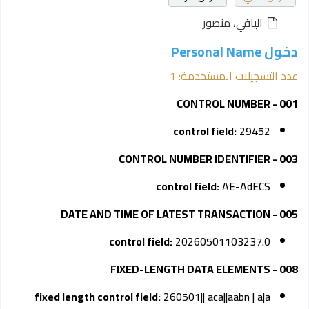
اليافي، منصور
دخول Personal Name
عدد التسجيلات المستخدمة: 1
001 - CONTROL NUMBER
control field:
29452
003 - CONTROL NUMBER IDENTIFIER
control field:
AE-AdECS
005 - DATE AND TIME OF LATEST TRANSACTION
control field:
20260501103237.0
008 - FIXED-LENGTH DATA ELEMENTS
fixed length control field:
260501|| aca||aabn | a|a