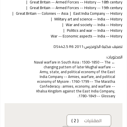
Great Britain -- Armed Forces -- History -- 18th century
Great Britain -- Armed Forces -- History -- 19th century
Great Britain -- Colonies -- Asia
East India Company -- History
Military art and science -- India -- History
War and society -- India -- History
Politics and war -- India -- History
War -- Economic aspects -- India -- History
تصنيف مكتبة الكونجرس:
DS442.5 R6 2011
المحتويات:
Naval warfare in South Asia : 1500-1850 -- The
changing pattern of later Mughal warfare --
Army, state, and political economy of the East
India Company -- Armies, warfare, and political
economy of Mysore : 1760-1799 -- The Maratha
Confederacy : armies, economy, and warfare --
Khalsa Kingdom against the East India Company,
1780-1849 -- Glossary.
المقتنيات
( 2 )