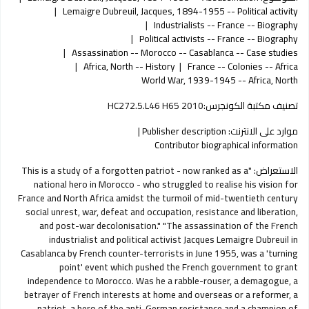
Lemaigre Dubreuil, Jacques, 1894-1955 -- Political activity
Industrialists -- France -- Biography
Political activists -- France -- Biography
Assassination -- Morocco -- Casablanca -- Case studies
Africa, North -- History
France -- Colonies -- Africa
World War, 1939-1945 -- Africa, North
تصنيف مكتبة الكونجرس:
HC272.5.L46 H65 2010
موارد على الانترنت:
Publisher description
Contributor biographical information
الاستعراض:
"This is a study of a forgotten patriot - now ranked as a
national hero in Morocco - who struggled to realise his vision for
France and North Africa amidst the turmoil of mid-twentieth century
social unrest, war, defeat and occupation, resistance and liberation,
and post-war decolonisation." "The assassination of the French
industrialist and political activist Jacques Lemaigre Dubreuil in
Casablanca by French counter-terrorists in June 1955, was a 'turning
point' event which pushed the French government to grant
independence to Morocco. Was he a rabble-rouser, a demagogue, a
betrayer of French interests at home and overseas or a reformer, a
patriot, a hero of the anti-German resistance and a champion of