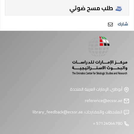
طلب مسح ضوئي
شارك
أبوظبي، الإمارات العربية المتحدة
reference@ecssr.ae
الملاحظات والمقترحات:
library_feedback@ecssr.ae
97124044780 +