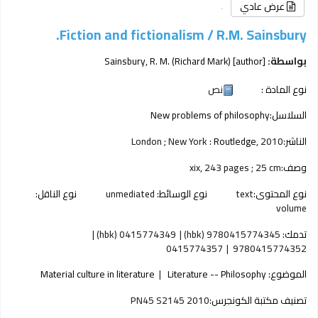
عرض عادي
Fiction and fictionalism /
R.M. Sainsbury.
بواسطة:
[author]
Sainsbury, R. M. (Richard Mark)
نوع المادة :
نص
السلاسل:
New problems of philosophy
الناشر:
2010
Routledge,
London ; New York :
وصف:
xix, 243 pages ; 25 cm
نوع المحتوى:
text
نوع الوسائط:
unmediated
نوع الناقل:
volume
تدمك:
9780415774345 (hbk)
0415774349 (hbk)
0415774357
9780415774352
الموضوع:
Literature -- Philosophy
Material culture in literature
تصنيف مكتبة الكونجرس:
PN45 S2145 2010