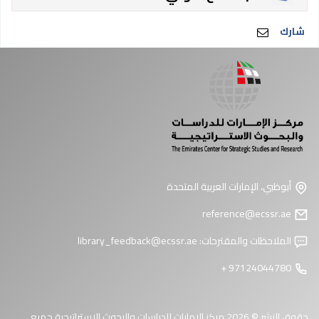
شارك
أبوظبي، الإمارات العربية المتحدة
reference@ecssr.ae
الملاحظات والمقترحات:
library_feedback@ecssr.ae
97124044780 +
حقوق النشر © 2026 مركز الإمارات للدراسات والبحوث الاستراتيجية جميع