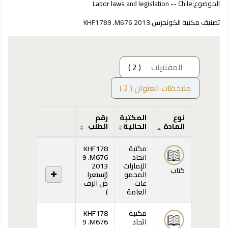
الموضوع:
Labor laws and legislation -- Chile
تصنيف مكتبة الكونجرس:
KHF1789 .M676 2013
المقتنيات
( 2 )
ملاحظات العنوان ( 2 )
نوع
المكتبة
رقم
المادة
الحالية
الطلب
المقتنيات
مكتبة
KHF178
اتحاد
9 .M676
الإمارات
2013
كتاب
المجمو
(
إستعرا
عات
ض الرف
(يفتح أدناه)
العامة
)
مكتبة
KHF178
اتحاد
9 .M676