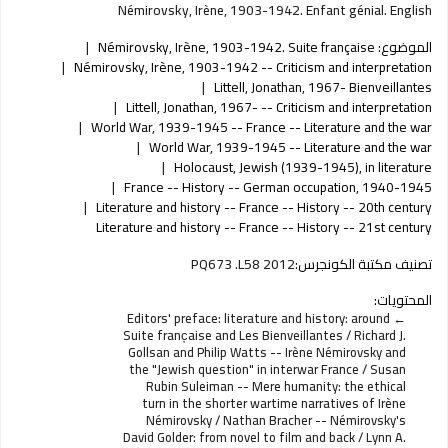
Némirovsky, Irène, 1903-1942. Enfant génial. English
الموضوع:
Némirovsky, Irène, 1903-1942. Suite française
Némirovsky, Irène, 1903-1942 -- Criticism and interpretation
Littell, Jonathan, 1967- Bienveillantes
Littell, Jonathan, 1967- -- Criticism and interpretation
World War, 1939-1945 -- France -- Literature and the war
World War, 1939-1945 -- Literature and the war
Holocaust, Jewish (1939-1945), in literature
France -- History -- German occupation, 1940-1945
Literature and history -- France -- History -- 20th century
Literature and history -- France -- History -- 21st century
تصنيف مكتبة الكونجرس:
PQ673 .L58 2012
المحتويات:
Editors' preface: literature and history: around
Suite franc̦aise and Les Bienveillantes / Richard J.
Gollsan and Philip Watts -- Irène Némirovsky and
the "Jewish question" in interwar France / Susan
Rubin Suleiman -- Mere humanity: the ethical
turn in the shorter wartime narratives of Irène
Némirovsky / Nathan Bracher -- Némirovsky's
David Golder: from novel to film and back / Lynn A.