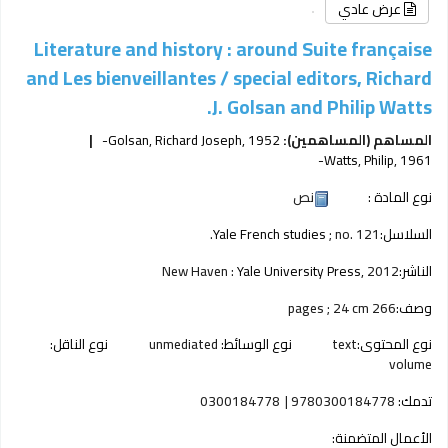
عرض عادي
Literature and history : around Suite française
and Les bienveillantes /
special editors, Richard
J. Golsan and Philip Watts.
المساهم (المساهمين):
, 1952-
Golsan, Richard Joseph
Watts, Philip
, 1961-
نوع المادة :
نص
السلاسل:
; no. 121.
Yale French studies
الناشر:
2012
Yale University Press,
New Haven :
وصف:
266 pages ; 24 cm
نوع المحتوى:
text
نوع الوسائط:
unmediated
نوع الناقل:
volume
تدمك:
9780300184778
0300184778
الأعمال المتضمنة: