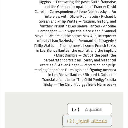
Higgins -- Excavating the past: Suite franc̦aise
and the German occupation of France/ David
Carroll -- Correspondence / Irène Némirovsky -- An
interview with Olivier Rubinstein / Richard J.
Golsan and Philip Watts -- Nazism, history, and
fantasy: revisiting Les Bienveillantes / Antoine
Compagnon -- To wipe the slate clean / Samuel
Moyn -- We are all the same: Max Aue, interpreter
of evil / Liran Razinsky -- Remnants of tragedy /
Philip Watts -- The memory of some French texts
in Les Bienveillantes: the explicit and the implicit
/ Marc Dambre -- Out of the past: the
perpetrator portrait as literary and historical
exercise / Steven Ungar -- Perversion and pulp:
reading Edgar Rice Burroughs and figuring America
in Les Bienveillantes / Richard J. Golsan --
Translator's note to "The Child Prodigy" / Julia
Elsky -- The Child Prodigy / Irène Némirovsky.
المقتنيات
( 2 )
ملاحظات العنوان ( 2 )