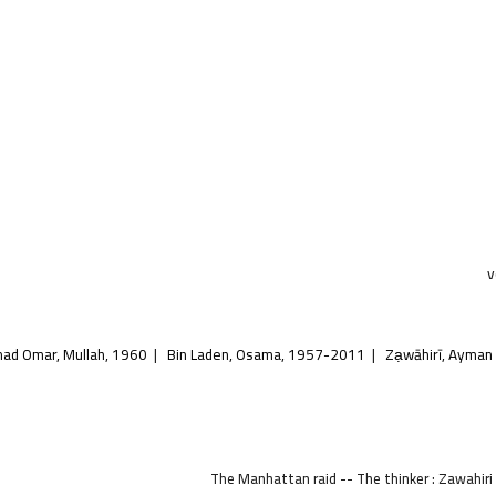
v
d Omar, Mullah, 1960-
Bin Laden, Osama, 1957-2011
Zạwāhirī, Ayman
The Manhattan raid -- The thinker : Zawahiri