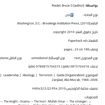
بواسطة:
[author]
Riedel, Bruce O
نوع المادة :
نص
الناشر:
[2010]
Brookings Institution Press,
Washington, D.C. :
تاريخ حقوق النشر:
copyright 2010
الطبعات:
Paperback ed
وصف:
186 pages ; 23 cm
نوع المحتوى:
text
نوع الوسائط:
unmediated
نوع الناقل:
olume
تدمك:
0815704518 (pbk)
9780815704515 (pbk)
الموضوع:
Qaida (Organization)
Terrorism
Ideology
Leadership
Zarqāwī, Abū Musʻ̣ab, 1966-2006
تصنيف مكتبة الكونجرس:
HV6432.5.Q2 R54 2010
المحتويات:
 -- The knight : Osama -- The host : Mullah Omar -- The stranger :