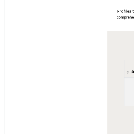
"Profiles
comprehen
ة