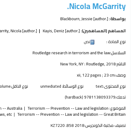
Nicola McGarrity.
بواسطة:
[author.]
Blackbourn, Jessie
المساهم (المساهمين):
[author.]
Kayis, Deniz
[author.]
rrity, Nicola
نوع المادة :
نص
السلاسل:
Routledge research in terrorism and the law
الناشر:
2018
Routledge,
New York, NY :
وصف:
xii, 122 pages ; 23 cm
نوع المحتوى:
text
نوع الوسائط:
unmediated
نوع الناقل:
olume
تدمك:
9781138093379 (hardback)
الموضوع:
Terrorism -- Prevention -- Law and legislation
 -- Australia
aws, etc
Terrorism -- Prevention -- Law and legislation -- Great Britain
تصنيف مكتبة الكونجرس:
KZ7220 .B58 2018