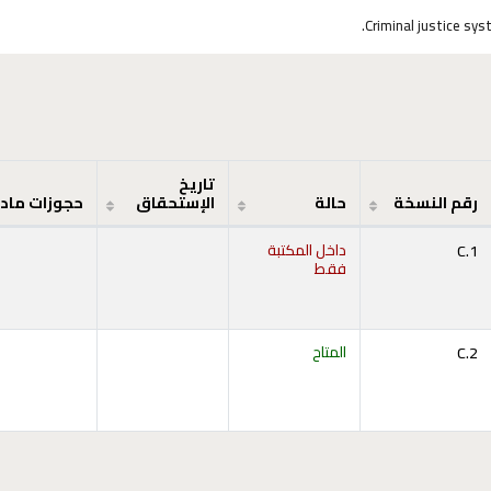
Criminal justice sys
تاريخ
رقم النسخة
حالة
الإستحقاق
حجوزات ماد
C.1
داخل المكتبة
فقط
C.2
المتاح