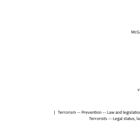
McGa
v
Terrorism -- Prevention -- Law and legislation
Terrorists -- Legal status, l