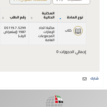
المكتبة
نوع المادة
الحالية
رقم الطلب
المقتنيات
مكتبة اتحاد
DS119.7 .S299
كتاب
الإمارات
1987 (
إستعراض
(يفتح أدناه)
المجموعات
الرف
)
العامة
إجمالي الحجوزات: 0
شارك