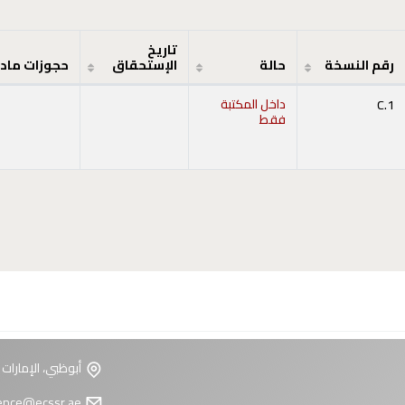
تاريخ
رقم النسخة
حالة
الإستحقاق
حجوزات ماد
C.1
داخل المكتبة
فقط
أبوظبي، الإمارات 
reference@ecssr.ae