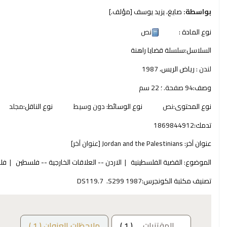
بواسطة:
صايغ، يزيد يوسف
[مؤلف.]
نوع المادة :
نص
السلاسل:
سلسلة قضايا راهنة
لندن :
رياض الريس،
1987
وصف:
94 صفحة. ؛ 22 سم
نوع المحتوى:
نص‎
نوع الوسائط:
دون وسيط‎
نوع الناقل:
مجلد‎
تدمك:
1869844912
عنوان آخر:
Jordan and the Palestinians [عنوان آخر]
الموضوع:
القضية الفلسطينية
الاردن -- العلاقات الخارجية -- فلسطين
فلس
تصنيف مكتبة الكونجرس:
DS119.7 .S299 1987
المقتنيات
( 1 )
ملاحظات العنوان ( 1 )