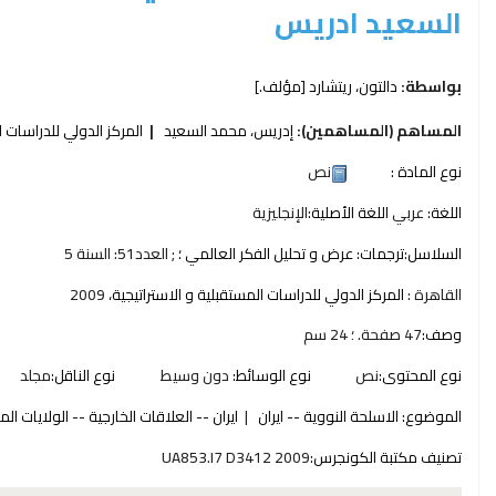
السعيد ادريس
بواسطة:
دالتون، ريتشارد
[مؤلف.]
المساهم (المساهمين):
إدريس، محمد السعيد
المركز الدولي للدراسات ا
نوع المادة :
نص
اللغة:
عربي
اللغة الأصلية:
الإنجليزية
السلاسل:
ترجمات: عرض و تحليل الفكر العالمي ؛
; العدد51: السنة 5
القاهرة :
المركز الدولي للدراسات المستقبلية و الاستراتيجية،
2009
وصف:
47 صفحة. ؛ 24 سم
نوع المحتوى:
نص‎
نوع الوسائط:
دون وسيط‎
نوع الناقل:
مجلد‎
الموضوع:
الاسلحة النووية -- ايران
ايران -- العلاقات الخارجية -- الولايات ال
تصنيف مكتبة الكونجرس:
UA853.I7 D3412 2009