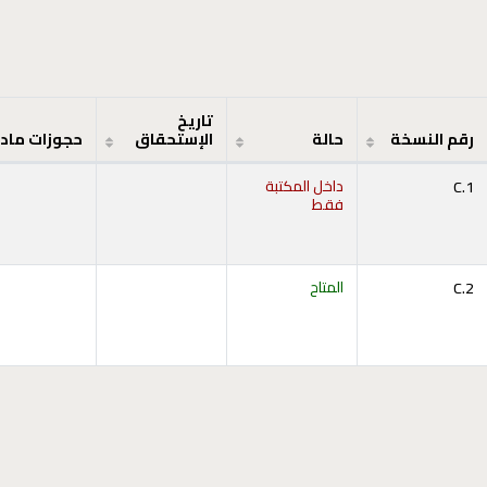
تاريخ
رقم النسخة
حالة
الإستحقاق
حجوزات ماد
C.1
داخل المكتبة
فقط
ح أدناه)
C.2
المتاح
ح أدناه)