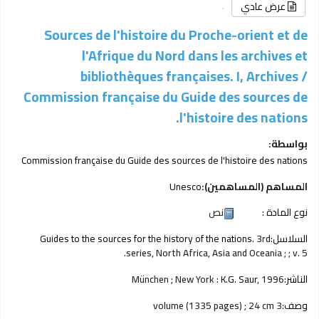
عرض عادي
Sources de l'histoire du Proche-orient et de
l'Afrique du Nord dans les archives et
bibliothèques françaises. I, Archives /
Commission française du Guide des sources de
l'histoire des nations.
بواسطة:
Commission française du Guide des sources de l'histoire des nations
المساهم (المساهمين):
Unesco
نوع المادة :
نص
السلاسل:
. 3rd
Guides to the sources for the history of the nations
series, North Africa, Asia and Oceania ; ; v. 5.
الناشر:
1996
K.G. Saur,
München ; New York :
وصف:
3 volume (1335 pages) ; 24 cm