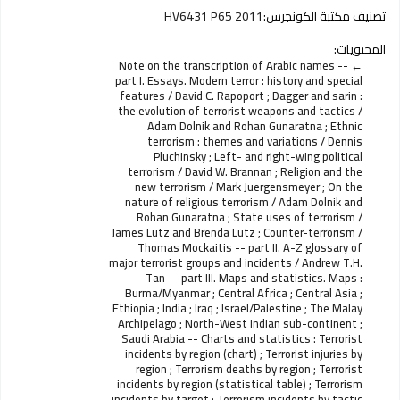
تصنيف مكتبة الكونجرس:
HV6431 P65 2011
المحتويات:
Note on the transcription of Arabic names --
part I. Essays. Modern terror : history and special
features / David C. Rapoport ; Dagger and sarin :
the evolution of terrorist weapons and tactics /
Adam Dolnik and Rohan Gunaratna ; Ethnic
terrorism : themes and variations / Dennis
Pluchinsky ; Left- and right-wing political
terrorism / David W. Brannan ; Religion and the
new terrorism / Mark Juergensmeyer ; On the
nature of religious terrorism / Adam Dolnik and
Rohan Gunaratna ; State uses of terrorism /
James Lutz and Brenda Lutz ; Counter-terrorism /
Thomas Mockaitis -- part II. A-Z glossary of
major terrorist groups and incidents / Andrew T.H.
Tan -- part III. Maps and statistics. Maps :
Burma/Myanmar ; Central Africa ; Central Asia ;
Ethiopia ; India ; Iraq ; Israel/Palestine ; The Malay
Archipelago ; North-West Indian sub-continent ;
Saudi Arabia -- Charts and statistics : Terrorist
incidents by region (chart) ; Terrorist injuries by
region ; Terrorism deaths by region ; Terrorist
incidents by region (statistical table) ; Terrorism
incidents by target ; Terrorism incidents by tactic