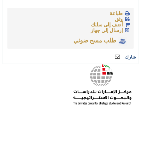
طباعة
وثق
أضف إلى سلتك
إرسال إلى جهاز
طلب مسح ضوئي
شارك
أبوظبي، الإمارات العربية المتحدة
reference@ecssr.ae
الملاحظات والمقترحات:
library_feedback@ecssr.ae