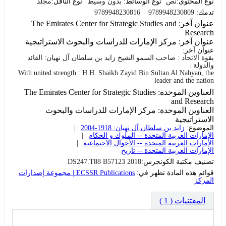
نوع المحتوى:
نص
نوع الوسائط:
بدون وسيط
نوع الناقل:
مجلد
تدمك:
9789948230809
9789948230816
عنوان آخر:
The Emirates Center for Strategic Studies and
Research
عنوان آخر:
مركز الإمارات للدراسات والبحوث الاستراتيجية
عنوان آخر:
بقوة الاتحاد : صاحب السمو الشيخ زايد بن سلطان آل نهيان: القائد
والدولة
With united strength : H.H. Shaikh Zayid Bin Sultan Al Nahyan, the
leader and the nation
العناوين الموحدة:
The Emirates Center for Strategic Studies
and Research
العناوين الموحدة:
مركز الإمارات للدراسات والبحوث
الاستراتيجية
الموضوع:
زايد بن سلطان آل نهيان: 1918-2004
الإمارات العربية المتحدة -- الملوك و الحكام
الإمارات العربية المتحدة -- الأحوال الاجتماعية
الإمارات العربية المتحدة -- تاريخ
تصنيف مكتبة الكونجرس:
DS247.T88 B57123 2018
قوائم هذه المادة تظهر في:
ECSSR Publications | مجموعة إصدارات
المركز
المقتنيات
( 1 )