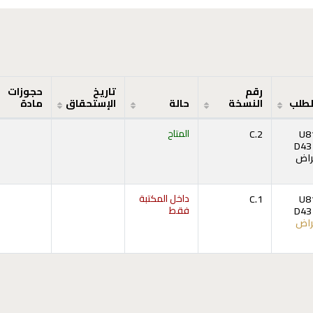
رقم
تاريخ
حجوزات
لطلب
النسخة
حالة
الإستحقاق
مادة
U8
C.2
المتاح
D43
راض
فتح أدناه)
U8
C.1
داخل المكتبة
D43
فقط
راض
فتح أدناه)