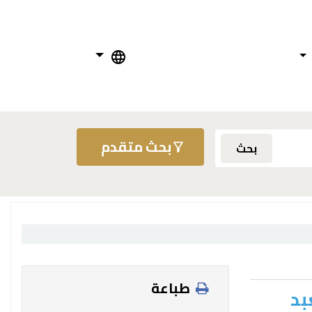
بحث متقدم
بحث
طباعة
بد