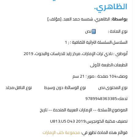
الظاهري.
بواسطة:
الظاهري، شمسه حمد العبد،
[مؤلف.]
نوع المادة :
نص
السلاسل:
السلسلة التراثية الثقافية ؛
; 1
أبوظبي :
نادي تراث الإمارات، مركز زايد للدراسات والبحوث،
2019
الطبعات:
الطبعة الأولى
وصف:
104 صفحة : صور ؛ 21 سم
نوع المحتوى:
نص
نوع الوسائط:
دون وسيط
نوع الناقل:
مجلد
تدمك:
9789948363385
الموضوع:
الأسلحة -- الإمارات العربية المتحدة -- تاريخ
تصنيف مكتبة الكونجرس:
U813.U5 D43 2019
قوائم هذه المادة تظهر في:
مجموعة كتب الإمارات