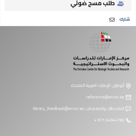
طلب مسح ضوئي
شارك
أبوظبي، الإمارات العربية المتحدة
reference@ecssr.ae
الملاحظات والمقترحات:
library_feedback@ecssr.ae
97124044780 +