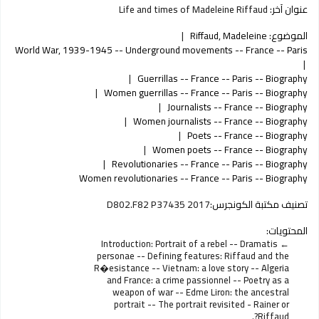
عنوان آخر:
Life and times of Madeleine Riffaud
الموضوع:
Riffaud, Madeleine
World War, 1939-1945 -- Underground movements -- France -- Paris
Guerrillas -- France -- Paris -- Biography
Women guerrillas -- France -- Paris -- Biography
Journalists -- France -- Biography
Women journalists -- France -- Biography
Poets -- France -- Biography
Women poets -- France -- Biography
Revolutionaries -- France -- Paris -- Biography
Women revolutionaries -- France -- Paris -- Biography
تصنيف مكتبة الكونجرس:
D802.F82 P37435 2017
المحتويات:
Introduction: Portrait of a rebel -- Dramatis
personae -- Defining features: Riffaud and the
R�esistance -- Vietnam: a love story -- Algeria
and France: a crime passionnel -- Poetry as a
weapon of war -- Edme Liron: the ancestral
portrait -- The portrait revisited - Rainer or
Riffaud?.