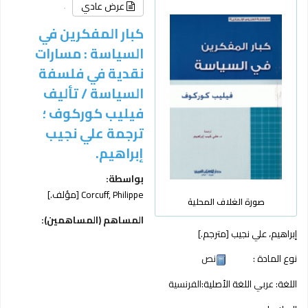
عرض عادي
كبار المفكرين في
السياسة : مسارات
نقدية في فلسفة
السياسة /
تأليف
فيليب كوركوف ؛
ترجمة علي نجيب
إبراهيم.
بواسطة:
Corcuff, Philippe
[مؤلف.]
صورة الغلاف المحلية
المساهم (المساهمين):
إبراهيم، علي نجيب
[مترجم.]
نوع المادة :
نص
اللغة:
عربي
اللغة الأصلية:
الفرنسية