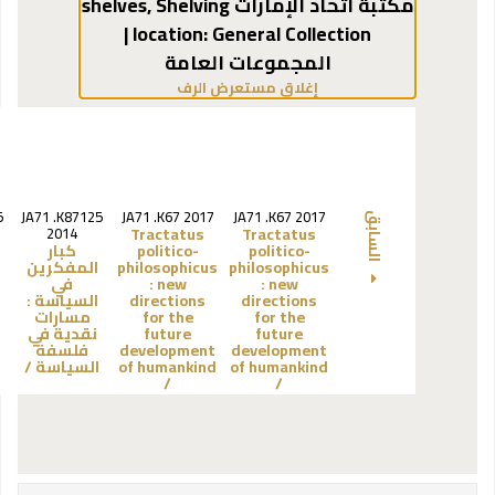
مكتبة اتحاد الإمارات shelves
Shelving
,
General Collection |
location:
المجموعات العامة
(يخفي مستعرض الرف)
إغلاق مستعرض الرف
5
JA71 .K87125
JA71 .K67 2017
JA71 .K67 2017
السابق
Tractatus
Tractatus
2014
politico-
politico-
كبار
philosophicus
philosophicus
المفكرين
new
:
new
:
في
directions
directions
السياسة :
for the
for the
مسارات
future
future
نقدية في
development
development
فلسفة
of humankind
of humankind
السياسة /
/
/