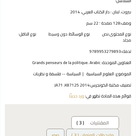
السلاسل:
بيروت، لبنان :
دار الكتاب العربي،
2014
وصف:
128 صفحة ؛ 22 سم
نوع المحتوى:
نص
نوع الوسائط:
دون وسيط
نوع الناقل:
مجلد
تدمك:
9789953279893
العناوين الموحدة:
Grands penseurs de la politique. Arabic
الموضوع:
العلوم السياسية
السياسة -- فلسفة و نظريات
تصنيف مكتبة الكونجرس:
JA71 .K87125 2014
قوائم هذه المادة تظهر في:
ورد حديثًا
المقتنيات
( 3 )
ملاحظات العنوان ( 3 )
صور