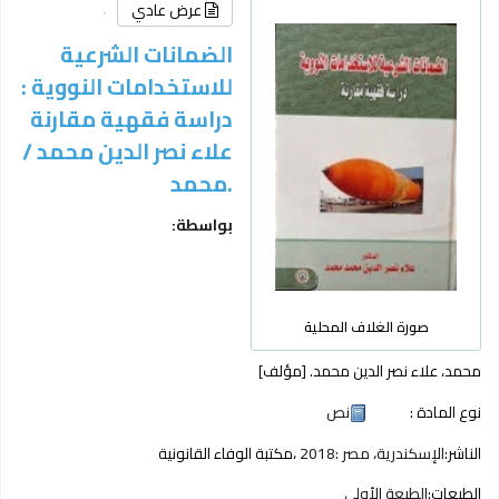
عرض عادي
الضمانات الشرعية
دراسة فقهية مقارنة
علاء نصر الدين محمد
/‪‪‪‪‪
محمد.‪‪‪‪‪
بواسطة:
صورة الغلاف المحلية
محمد، علاء نصر الدين محمد.‪‪‪‪‪
[مؤلف]
نوع المادة :
نص
الناشر:
الإسكندرية، مصر :‪‪‪‪‪
2018
الطبعات:
الطبعة الأولى