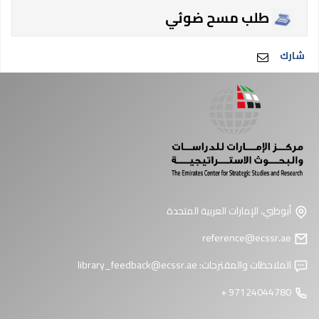
طلب مسح ضوئي
شارك
أبوظبي، الإمارات العربية المتحدة
reference@ecssr.ae
الملاحظات والمقترحات:
library_feedback@ecssr.ae
97124044780 +