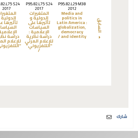
.82.L75 S24
P95.82.L75 S24
P95.82.L29 M38
2017
2017
2012
Media and
المتغيرات
المتغيرا
politics in
الدولية و
الدولية 
Latin America :
تأثيرها على
تأثيرها ع
السابق
globalization,
السياسات
السياسا
democracy
الإعلامية :
الإعلامية
and identity /
دراسة نظرية
دراسة نظر
للإعلام المرئي
للإعلام الم
"التلفزيوني"
"التلفزيوني
/
شارك