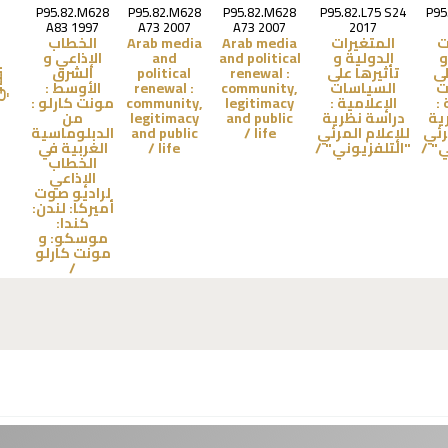
P95.82.M628
P95.82.M628
P95.82.M628
P95.82.L75 S24
P95
A83 1997
A73 2007
A73 2007
2017
ت
المتغيرات
Arab media
Arab media
الخطاب
و
الدولية و
and political
and
الإذاعي و
لى
تأثيرها على
renewal :
political
الشرق
الت
ت
السياسات
community,
renewal :
الأوسط :
 :
الإعلامية :
legitimacy
community,
مونت كارلو :
ية
دراسة نظرية
and public
legitimacy
من
رئي
للإعلام المرئي
life /
and public
الدبلوماسية
" /
"التلفزيوني" /
life /
الغربية في
الخطاب
الإذاعي
لراديو صوت
أميركا: لندن:
كندا:
موسكو: و
مونت كارلو
/