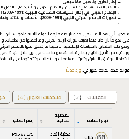
إطار نظري وتأصيل مفاهيمي --
التغير السياسي والإعلامي في النظام الدولي وتأثيره على الدول الن
الإعلام المرئي في إطار السياسات الإعلامية الليبية (1991-2009) الملامح والسمات والمؤثرات الدولية --
تطورات الإعلام المرئي الليبي (1991-2009)، الأسباب والنتائج وتداخل المؤثرات الخارجية والداخلية.
ملخص:
يأتي هذا الكتاب في لحظة تاريخية فارقة للدولة الليبية ولمؤسساتها كاف
على نحو ما بان جلياً فيما يعرف بثورات الربيع العربي وما أعقبها من تداعيات، وإذ
ورد فيه من تأصيل نظري يصلح تماماً لتفسير ما حدث في ليبيا خلال الثورة وفي أ
الاتحاد السوفيتي السابق وثورتا المعلومات والاتصالات وتأثيراتهما على السيادة
قوائم هذه المادة تظهر في:
ورد حديثًا
المقتنيات
( 3 )
ملاحظات العنوان ( 4 )
صو
المكتبة
نوع المادة
الحالية
رقم الطلب
المقتنيات
مكتبة اتحاد
P95.82.L75
كتاب