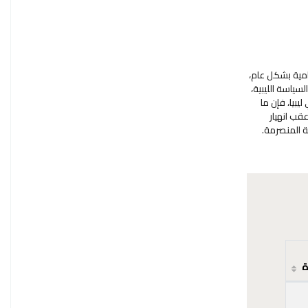
نامية بشكل عام،
لسياسة الليبية،
ما يتعلق منها بالإعلام المرئي وذلك في العشرين عاما السابقة على اندلاع ثورة السابع عشر من فبراير 2011م في ليبيا، فإن ما
قب انهيار
سة المنصرمة.
ة