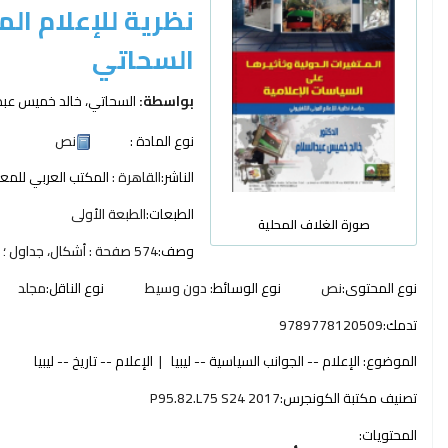
نظرية للإعلام الم
السحاتي
بواسطة:
السحاتي، خالد خميس عبد 
نوع المادة :
نص
الناشر:
القاهرة :
المكتب العربي للمع
الطبعات:
الطبعة الأولى
صورة الغلاف المحلية
وصف:
574 صفحة : أشكال، جداول ؛ 24 سم
نوع المحتوى:
نص
نوع الوسائط:
دون وسيط
نوع الناقل:
مجلد
تدمك:
9789778120509
الموضوع:
الإعلام -- الجوانب السياسية -- ليبيا
الإعلام -- تاريخ -- ليبيا
تصنيف مكتبة الكونجرس:
P95.82.L75 S24 2017
المحتويات: