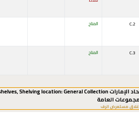
فقط
ح أدناه)
C.2
المتاح
ح أدناه)
C.3
المتاح
ح أدناه)
,
Shelving location:
مجموعات العامة
(يخفي مستعرض الرف)
غلاق مستعرض الرف