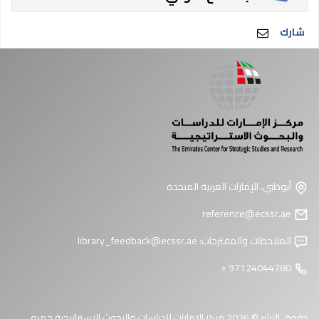
شارك
أبوظبي، الإمارات العربية المتحدة
reference@ecssr.ae
الملاحظات والمقترحات:
library_feedback@ecssr.ae
97124044780 +
حقوق النشر © 2026 مركز الإمارات للدراسات والبحوث الاستراتيجية جميع