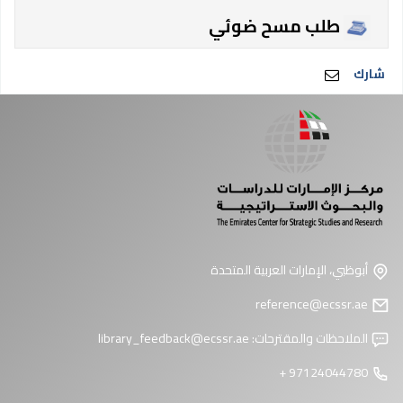
طلب مسح ضوئي
شارك
أبوظبي، الإمارات العربية المتحدة
reference@ecssr.ae
الملاحظات والمقترحات:
library_feedback@ecssr.ae
97124044780 +