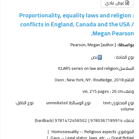
عرض عادي
Proportionality, equality laws and religion :
conflicts in England, Canada and the USA /
Megan Pearson.
بواسطة:
[author.]
Pearson, Megan
نوع المادة :
نص
السلاسل:
ICLARS series on law and religion
الناشر:
2018
Routledge,
Oxon ; New York, NY :
وصف:
viii, 215 pages ; 26 cm
نوع المحتوى:
text
نوع الوسائط:
unmediated
نوع الناقل:
volume
تدمك:
9780367189914
9781472456502 (hardback)
الموضوع:
Homosexuality -- Religious aspects
Gays -- Legal status, laws, etc. -- Great Britain