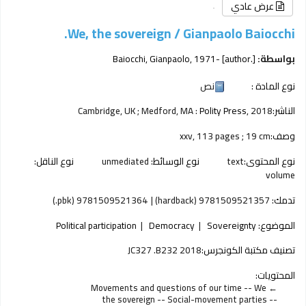
عرض عادي
We, the sovereign /
Gianpaolo Baiocchi.
بواسطة:
[author.]
, 1971-
Baiocchi, Gianpaolo
نوع المادة :
نص
الناشر:
2018
Polity Press,
Cambridge, UK ; Medford, MA :
وصف:
xxv, 113 pages ; 19 cm
نوع المحتوى:
text
نوع الوسائط:
unmediated
نوع الناقل:
volume
تدمك:
9781509521357 (hardback)
9781509521364 (pbk.)
الموضوع:
Sovereignty
Democracy
Political participation
تصنيف مكتبة الكونجرس:
JC327 .B232 2018
المحتويات:
Movements and questions of our time -- We
the sovereign -- Social-movement parties --