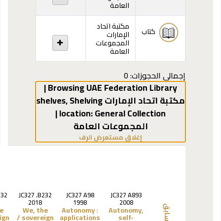
العامة
مكتبة اتحاد
كتاب
الإمارات
المجموعات
العامة
إجمالي الحجوزات: 0
Browsing UAE Federation Library |
مكتبة اتحاد الإمارات shelves
Shelving
,
General Collection |
location:
المجموعات العامة
(يخفي مستعرض الرف)
إغلاق مستعرض الرف
232
JC327 .B232
JC327 A98
JC327 A893
2018
1998
2008
e
We, the
Autonomy :
Autonomy,
السابق
gn /
sovereign /
applications
self-