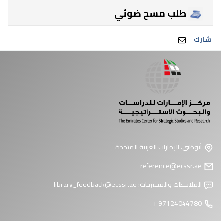
طلب مسح ضوئي
شارك
أبوظبي، الإمارات العربية المتحدة
reference@ecssr.ae
الملاحظات والمقترحات:
library_feedback@ecssr.ae
97124044780 +