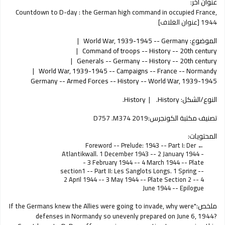
عنوان آخر:
Countdown to D-day : the German high command in occupied France,
1944 [عنوان الغلاف]
الموضوع:
World War, 1939-1945 -- Germany
Command of troops -- History -- 20th century
Generals -- Germany -- History -- 20th century
World War, 1939-1945 -- Campaigns -- France -- Normandy
Germany -- Armed Forces -- History -- World War, 1939-1945
النوع/الشكل:
History.
History.
تصنيف مكتبة الكونجرس:
D757 .M374 2019
المحتويات:
Foreword -- Prelude: 1943 -- Part I: Der
Atlantikwall. 1 December 1943 -- 2 January 1944 -
- 3 February 1944 -- 4 March 1944 -- Plate
section1 -- Part II: Les Sanglots Longs. 1 Spring --
2 April 1944 -- 3 May 1944 -- Plate Section 2 -- 4
June 1944 -- Epilogue
ملخص:
"If the Germans knew the Allies were going to invade, why were
defenses in Normandy so unevenly prepared on June 6, 1944?