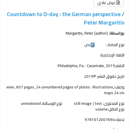
عرض عادي
Countdown to D-day : the German perspective /
Peter Margaritis
بواسطة:
[author]
Margaritis, Peter
نوع المادة :
نص
اللغة:
الإنجليزية
الناشر:
2019
Casemate,
Philadelphia, Pa. :
تاريخ حقوق النشر:
©2019
وصف:
xxxiv, 607 pages, 24 unnumbered pages of plates : illustrations,
maps 24 cm
نوع المحتوى:
text
still image
نوع الوسائط:
unmediated
نوع الناقل:
volume
تدمك:
9781612007694