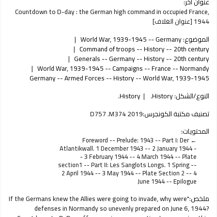
عنوان آخر:
Countdown to D-day : the German high command in occupied France,
1944 [عنوان الغلاف]
الموضوع:
World War, 1939-1945 -- Germany
Command of troops -- History -- 20th century
Generals -- Germany -- History -- 20th century
World War, 1939-1945 -- Campaigns -- France -- Normandy
Germany -- Armed Forces -- History -- World War, 1939-1945
النوع/الشكل:
History.
History.
تصنيف مكتبة الكونجرس:
D757 .M374 2019
المحتويات:
Foreword -- Prelude: 1943 -- Part I: Der
Atlantikwall. 1 December 1943 -- 2 January 1944 -
- 3 February 1944 -- 4 March 1944 -- Plate
section1 -- Part II: Les Sanglots Longs. 1 Spring --
2 April 1944 -- 3 May 1944 -- Plate Section 2 -- 4
June 1944 -- Epilogue
ملخص:
"If the Germans knew the Allies were going to invade, why were
defenses in Normandy so unevenly prepared on June 6, 1944?