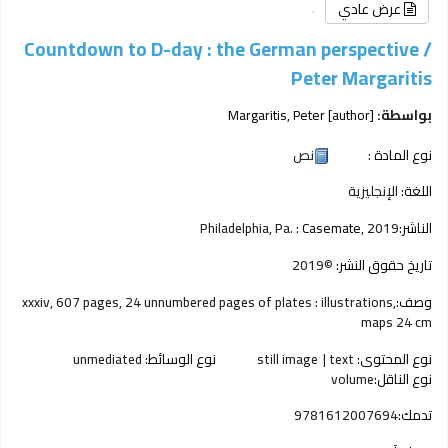
عرض عادي
Countdown to D-day : the German perspective /
Peter Margaritis
بواسطة:
[author]
Margaritis, Peter
نوع المادة :
نص
اللغة:
الإنجليزية
الناشر:
2019
Casemate,
Philadelphia, Pa. :
تاريخ حقوق النشر:
©2019
وصف:
xxxiv, 607 pages, 24 unnumbered pages of plates : illustrations,
maps 24 cm
نوع المحتوى:
text
still image
نوع الوسائط:
unmediated
نوع الناقل:
volume
تدمك:
9781612007694