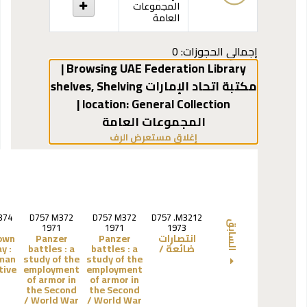
المجموعات
العامة
إجمالي الحجوزات: 0
Browsing UAE Federation Library |
مكتبة اتحاد الإمارات shelves
Shelving
,
General Collection |
location:
المجموعات العامة
(يخفي مستعرض الرف)
إغلاق مستعرض الرف
374
D757 M372
D757 M372
D757 .M3212
السابق
1971
1971
1973
انتصارات
Panzer
Panzer
own
ضائعة /
a
battles :
a
battles :
y :
man
study of the
study of the
tive
employment
employment
of armor in
of armor in
the Second
the Second
World War /
World War /