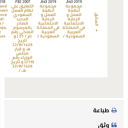
018
.F82 2007
.A43 2019
.A43 2019
مجموعة
مجموعة
التعليق على
 and
أنظمة
أنظمة
نظام العمل
ment
العمل و
العمل و
السعودي
ance
السابق
الرعاية
الرعاية
الجديد
di
الاجتماعية
الاجتماعية
الصادر
a /
في المملكة
في المملكة
بالمرسوم
oja,
العربية
العربية
الملكي رقم
t
السعودية /‎
السعودية /‎
(م / 51 ) و
s /
تاريخ
22/8/1426
هـ و قرار
مجلس
الوزراء رقم
(219) و تاريخ
22/8/1426
هـ /
طباعة
وثق