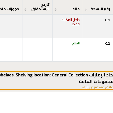
تاريخ
رقم النسخة
حالة
الإستحقاق
حجوزات ماد
C.1
داخل المكتبة
فقط
ح أدناه)
C.2
المتاح
ح أدناه)
,
Shelving location:
مجموعات العامة
(يخفي مستعرض الرف)
غلاق مستعرض الرف