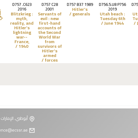
D757 .C623
D757 C28
D757 B37 1989
D756.5.U8 P756
D75
Hitler's
2016
2001
2019
الت
Blitzkrieg :
Servants of
generals /
Utah beach :
Ut
myth,
evil :
new
Tuesday 6th
Tu
reality, and
first-hand
June 1944 /
Hitler's
accounts of
lightning
the Second
war--
World War
France,
from
1940 /
survivors of
Hitler's
armed
forces /
أبوظبي، الإمارات 
reference@ecssr.ae