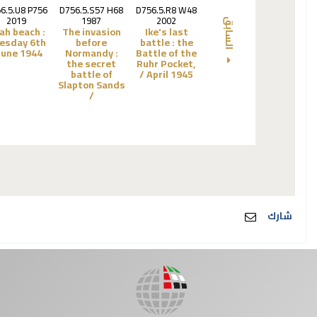
6.5.U8 P756
D756.5.S57 H68
D756.5.R8 W48
2019
1987
2002
السابق
ah beach :
The invasion
Ike's last
esday 6th
before
battle :
the
June 1944 /
Normandy :
Battle of the
the secret
Ruhr Pocket,
battle of
April 1945 /
Slapton Sands
/
شارك