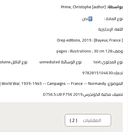
بواسطة:
[author]
Prime, Christophe
نوع المادة :
نص
اللغة:
الإنجليزية
Orep editions,
2019
[ Bayeux, France] :
وصف:
128 pages : illustrations ; 30 cm
نوع المحتوى:
text
نوع الوسائط:
unmediated
نوع الناقل:
olume
تدمك:
9782815104630
الموضوع:
World War, 1939-1945 -- Campaigns -- France -- Normandy
تصنيف مكتبة الكونجرس:
D756.5.U8 P756 2019
المقتنيات
( 2 )