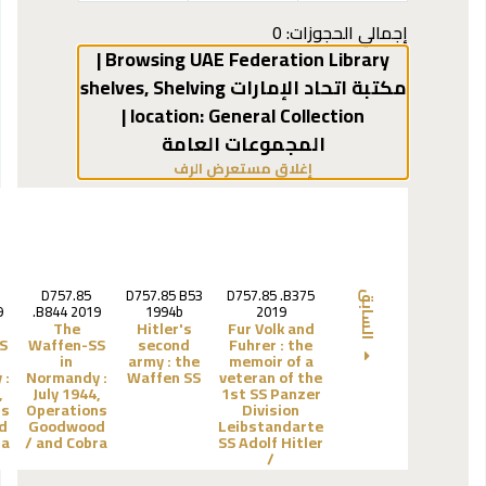
إجمالي الحجوزات: 0
Browsing UAE Federation Library |
مكتبة اتحاد الإمارات shelves
Shelving
,
General Collection |
location:
المجموعات العامة
(يخفي مستعرض الرف)
إغلاق مستعرض الرف
D757.85
D757.85 B53
D757.85 .B375
السابق
9
.B844 2019
1994b
2019
The
Hitler's
Fur Volk and
S
Waffen-SS
second
Fuhrer :
the
in
army :
the
memoir of a
 :
Normandy :
Waffen SS
veteran of the
,
July 1944,
1st SS Panzer
ns
Operations
Division
d
Goodwood
Leibstandarte
 /
and Cobra /
SS Adolf Hitler
/