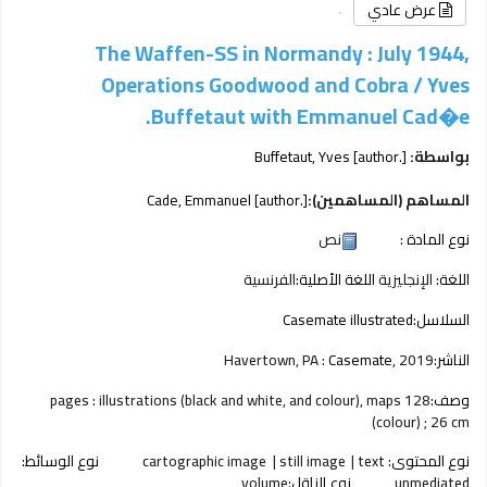
عرض عادي
The Waffen-SS in Normandy : July 1944,
Operations Goodwood and Cobra /
Yves
Buffetaut with Emmanuel Cad�e.
بواسطة:
[author.]
Buffetaut, Yves
المساهم (المساهمين):
[author.]
Cade, Emmanuel
نوع المادة :
نص
اللغة:
الإنجليزية
اللغة الأصلية:
الفرنسية
السلاسل:
Casemate illustrated
الناشر:
2019
Casemate,
Havertown, PA :
وصف:
128 pages : illustrations (black and white, and colour), maps
(colour) ; 26 cm
نوع المحتوى:
text
still image
cartographic image
نوع الوسائط:
unmediated
نوع الناقل:
volume