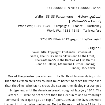
تدمك:
9781612006413
1612006418
الموضوع:
Waffen-SS. SS-Panzerkorps -- History
Waffen-SS -- History
World War, 1939-1945 -- Campaigns -- France -- Normandy
World War, 1939-1945 -- Tank warfare
تصنيف مكتبة الكونجرس:
D757.85 .B844 2019
المحتويات:
Cover; Title; Copyright; Contents; Timeline of
Events; The SS Divisions' Slow Road to the Front;
The Waffen-SS in the Battles of July; On the
Road to Falaise; Afterword; Further Reading;
Index; Back Cover.
ملخص:
One of the greatest paradoxes of the Battle of Normandy is
that the German divisions found it much harder to reach the front line
than the Allies, who had to cross the sea and then deploy in a cramped
bridgehead until the American breakthrough of late July 1944. The
Waffen-SS were no better off than the Heer units and German high
command never quite got on top of operations, as the divisions were
thrown into the melee one by one. During the month of June 1944, the