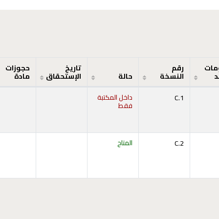
مات
رقم
تاريخ
حجوزات
د
النسخة
حالة
الإستحقاق
مادة
C.1
داخل المكتبة
فقط
C.2
المتاح