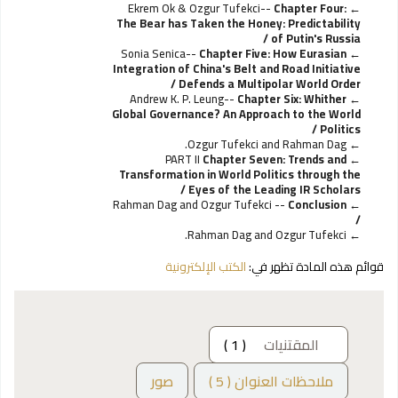
Ekrem Ok & Ozgur Tufekci--
Chapter Four:
The Bear has Taken the Honey: Predictability
of Putin's Russia /
Sonia Senica--
Chapter Five: How Eurasian
Integration of China's Belt and Road Initiative
Defends a Multipolar World Order /
Andrew K. P. Leung--
Chapter Six: Whither
Global Governance? An Approach to the World
Politics /
Ozgur Tufekci and Rahman Dag.
PART II
Chapter Seven: Trends and
Transformation in World Politics through the
Eyes of the Leading IR Scholars /
Rahman Dag and Ozgur Tufekci --
Conclusion
/
Rahman Dag and Ozgur Tufekci.
قوائم هذه المادة تظهر في:
الكتب الإلكترونية
المقتنيات
( 1 )
ملاحظات العنوان ( 5 )
صور