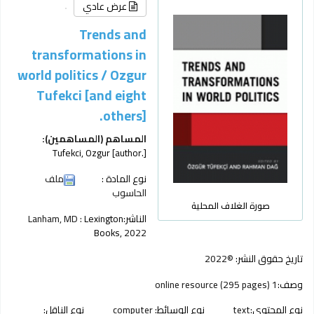
عرض عادي
Trends and
transformations in
world politics /
Ozgur
Tufekci [and eight
others].
المساهم (المساهمين):
Tufekci, Ozgur
[author.]
نوع المادة :
ملف
الحاسوب
صورة الغلاف المحلية
الناشر:
Lexington
Lanham, MD :
Books,
2022
تاريخ حقوق النشر:
©2022
وصف:
1 online resource (295 pages)
نوع المحتوى:
text
نوع الوسائط:
computer
نوع الناقل: