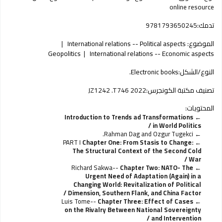
online resource
تدمك:
9781793650245
الموضوع:
International relations -- Political aspects
Geopolitics
International relations -- Economic aspects
النوع/الشكل:
Electronic books.
تصنيف مكتبة الكونجرس:
JZ1242 .T746 2022
المحتويات:
Introduction to Trends ad Transformations
in World Politics /
Rahman Dag and Ozgur Tugekci.
PART I
Chapter One: From Stasis to Change:
The Structural Context of the Second Cold
War /
Richard Sakwa--
Chapter Two: NATO- The
Urgent Need of Adaptation (Again) in a
Changing World: Revitalization of Political
Dimension, Southern Flank, and China Factor /
Luis Tome--
Chapter Three: Effect of Cases
on the Rivalry Between National Sovereignty
and Intervention /