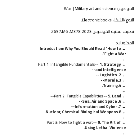
الموضوع:
Military art and science
War
النوع/الشكل:
Electronic books.
تصنيف مكتبة الكونجرس:
Z697.M6 .M378 2023
المحتويات:
Introduction: Why You Should Read "How to
Fight a War".
Part 1: Intangible Fundamentals--
1. Strategy
and Intelligence--
2. Logistics--
3.Morale--
4.Training.
Part 2: Tangible Capabilities--
5. Land--
6. Sea, Air and Space--
7. Information and Cyber--
8.Nuclear, Chemical Biological Weapons.
Part 3: How to fight a wat--
9. The Art of
Using Lethal Violence.