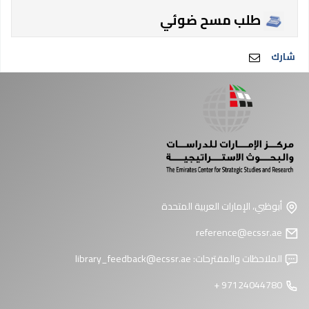
طلب مسح ضوئي
شارك
أبوظبي، الإمارات العربية المتحدة
reference@ecssr.ae
الملاحظات والمقترحات:
library_feedback@ecssr.ae
97124044780 +