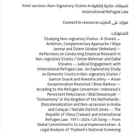
تنسيقات مادية إضافية:
Print version:: Non-Signatory States in
International Refugee Law
موارد على الانترنت:
Connect to resource
المحتويات:
Studying Non-signatory States : A Shared
Ambition, Complementary Approache / Maja
Janmyr and Özlem Gürakar Skribeland --
Reflections on Conducting Empirical Research in
Non-signatory States / Simon Behrman and Dallal
Stevens -- Judicial Engagement with
International Refugee Law : An Exploratory Study
on Domestic Courts in Non-signatory States /
Gamze Ovacık and Aneesha Johny -- Asian
Exceptionalism Revisited / Brian Barbour --
Acceding to the Refugee Convention : Indonesia’s
Persistent Reluctance / Bilal Dewansyah --
“Disharmony” in the Kingdom of the Netherlands :
(De)colonialization and Non-accession in Aruba
and Curaçao / Natalie Dietrich Jones -- The
Republic of China (Taiwan) and International
Refugee Law : 1911–2024 / Lili Song -- From
Global Commitments to Local Implementation : A
Legal Analysis of Thailand’s National Screening