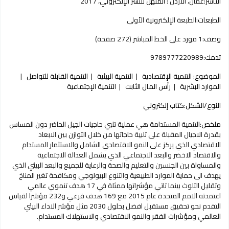
الناشر:
عمان، الأردن :
المنهل للنشر الإلكتروني،
2017
الطبعات:
الطبعة الإلكترونية الأولى
وصف:
1 مورد على الخط المباشر (272 صفحة)
تدمك:
9789777220989
الموضوع:
التنمية الإقتصادية
التنمية البيئية
التنمية القابلة للتواصل
الموارد البشرية
رأس المال الثابت
التنمية الإجتماعية
النوع/الشكل:
كتاب إلكتروني
ملخص:
التنمية المستدامة هي عملية تلبي حاجيات الجيل الحاضر دون المساس
بقدرة الاجيال المقبلة على تلبية حاجاتها من خلال التوازن بين الابعاد
الاقتصادي الذي يركز على النمو الاقتصادي الشامل والاستثمار المستدام
والاقتصاد الاخضر والبعد الاجتماعي الذي يشمل العدالة الاجتماعية
والمساواة بين الجنسين والتعليم والصحة والرعاية للجميع والبعد البيئي الذي
يهدف الى حماية الموارد الطبيعية والتنوع البيولوجي ومكافحة تغير المناخ
وتقليل التلوث بينما تاتي مؤشراتها ممثلة في 17 هدف تنموي عالمي
اعتمدته الامم المتحدة عام 2015 مع 169 هدف فرعي و232 مؤشرا لقياس
التقدم نحو تحقيق مستقبل افضل بحلول 2030 مثل مؤشر الاداء البيئي
العالمي ومؤشرات الفقر والنمو الاقتصادي والاستهلاك المستدام.