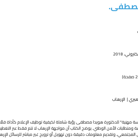
مصطفى.
لكتروني،
2018
هيري
الإرهاب
مارسة مهنية" للدكتورة هويدا مصطفى رؤية شاملة لكيفية توظيف الإعلام كأداة فع
متطلبات الأمن الوطني. يوضح الكتاب أن مواجهة الإرهاب لا تتم فقط عبر التغطية ا
المجتمعي، وتقديم معلومات دقيقة دون تهويل أو ترويج غير مباشر للرسائل الإرهابي