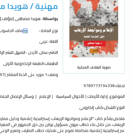
مهنية /
هويدا 
بواسطة:
هويدا مصطفى
[مؤلف.]
نوع المادة :
ملف الحاسوب
اللغة:
عربي
الناشر:
عمان، الأردن :
المنهل للنشر الإ
الطبعات:
الطبعة الإلكترونية الأولى
صورة الغلاف المحلية
وصف:
1 مورد على الخط المباشر (297 صفحة)
تدمك:
9789773194338
الموضوع:
إدارة الأزمات
الأحوال السياسية
الإعلام
وسائل الإتصال الجما
النوع/الشكل:
كتاب إلكتروني
ملخص:
يقدّم كتاب "الإعلام ومواجهة الإرهاب: إستراتيجية إعلامية ودليل م
الإرهاب، من خلال بناء خطاب مهني مسؤول يوازن بين حق الجمهور في المعرفة و
عبر إستراتيجية إعلامية متكاملة تقوم على تفكيك خطاب التطرف، وتعزيز الوعي 