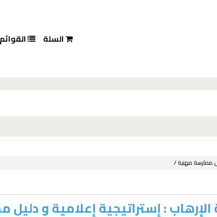
السلة
القوائم
يل ممارسة مهنية /
الإرهاب : إستراتيجية إعلامية و دليل 