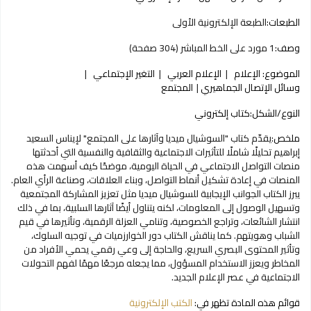
الطبعات:
الطبعة الإلكترونية الأولى
وصف:
1 مورد على الخط المباشر (304 صفحة)
الموضوع:
الإعلام
الإعلام العربي
التغير الإجتماعي
وسائل الإتصال الجماهيري
المجتمع
النوع/الشكل:
كتاب إلكتروني
ملخص:
يقدّم كتاب "السوشيال ميديا وآثارها على المجتمع" لإيناس السعيد
إبراهيم تحليلًا شاملًا للتأثيرات الاجتماعية والثقافية والنفسية التي أحدثتها
منصات التواصل الاجتماعي في الحياة اليومية، موضحًا كيف أسهمت هذه
المنصات في إعادة تشكيل أنماط التواصل، وبناء العلاقات، وصناعة الرأي العام.
يبرز الكتاب الجوانب الإيجابية للسوشيال ميديا مثل تعزيز المشاركة المجتمعية
وتسهيل الوصول إلى المعلومات، لكنه يتناول أيضًا آثارها السلبية، بما في ذلك
انتشار الشائعات، وتراجع الخصوصية، وتنامي العزلة الرقمية، وتأثيرها في قيم
الشباب وهويتهم. كما يناقش الكتاب دور الخوارزميات في توجيه السلوك،
وتأثير المحتوى البصري السريع، والحاجة إلى وعي رقمي يحمي الأفراد من
المخاطر ويعزز الاستخدام المسؤول، مما يجعله مرجعًا مهمًا لفهم التحولات
الاجتماعية في عصر الإعلام الجديد.
قوائم هذه المادة تظهر في:
الكتب الإلكترونية