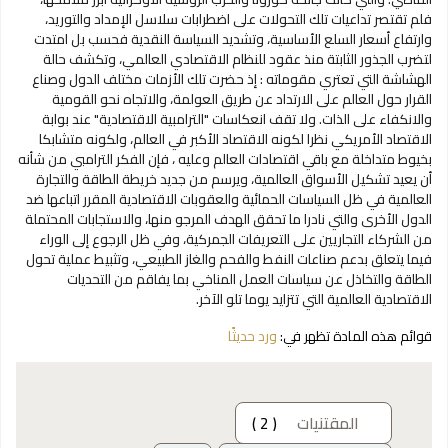
فلم تقتصر تداعيات تلك التحولات على اضطرابات سلاسل الإمداد والتوريد،
وارتفاع أسعار السلع الأساسية، وتشديد السياسة النقدية فحسب بل امتدت
لتضرب الجذور الثابتة منذ عقود للنظام الاقتصادي العالمي، وتكشف حالة
الهشاشة التي تعتري مقوماته : إذ حضرت تلك الأزمات مختلف الدول وصناع
القرار حول العالم على الارتداد عن طريق العولمة، والاتجاه نحو القومية
والانكفاء على الذات. ولا تقف انعكاسات "الترامبية الاقتصادية" عند بوابة
الاقتصاد الأمريكي نظرا لكونه الاقتصاد الأكبر في العالم، ولكونه متشابكا
بخيوط متداخلة مع باقي اقتصادات العالم وعليه ، فإن الفكر الترامبي من شأنه
أن يعيد تشكيل الأسواق العالمية، ويرسم من جديد خريطة الطاقة والتجارة
العالمية في ظل السياسات الحمائية والعقوبات الاقتصادية المقرر اتباعها ضد
الدول الأخرى والتي نادرا ما تحقق الهدف المرجو منها، والاستجابات المحتملة
من الشركاء التجاريين على التعريفات الجمركية، وفي ظل الرجوع إلى الوراء
فيما يتعلق بدعم صناعات النفط والفحم والغاز الطبيعي، وتثبيط عملية تحول
الطاقة والتخاذل عن سياسات العمل المناخي بما يفاقم من التحديات
الاقتصادية العالمية التي تتزايد يوما تلو الآخر.
قوائم هذه المادة تظهر في:
ورد حديثًا
المقتنيات
( 2 )