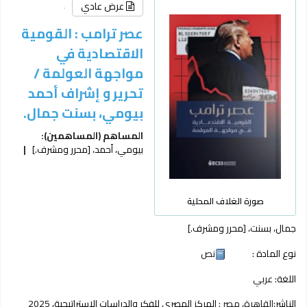
عرض عادي
عصر ترامب : القومية
الاقتصادية في
مواجهة العولمة /
تحرير و إشراف أحمد
بيومي، بسنت جمال.
المساهم (المساهمين):
بيومي، أحمد،
[محرر ومشرف.]
صورة الغلاف المحلية
جمال، بسنت،
[محرر ومشرف.]
نوع المادة :
نص
اللغة:
عربي
الناشر:
القاهرة، مصر :
المركز المصري للفكر والدراسات الاستراتيجية،
2025