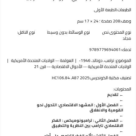
الطبعات:
الطبعة الأولى
وصف:
208 صفحة ؛ 24 × 17 سم
نوع المحتوى:
نص
نوع الوسائط:
بدون وسيط
نوع الناقل:
مجلد
تدمك:
9789779694061
الموضوع:
ترامب، دونالد، 1946-
العولمة -- الولايات المتحدة الأمريكية
الولايات المتحدة الأمريكية -- الأحوال الاقتصادية -- قرن 21
تصنيف مكتبة الكونجرس:
HC106.84 .A87 2025
المحتويات:
تقديم
الفصل الأول : المشهد الاقتصادي: التحول نحو
القومية والانغلاق
الفصل الثاني : ترامبونوميكس : الفكر
الاقتصادي لترامب بين النظرية والتطبيق
الفصل الثالث : تأثير الفكر الترامبي على أداء