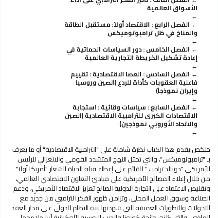
الأسواق العالمية
الفصل الرابع : الاقتصاد أولاً: مستقبل الطاقة
والمناخ في ظل ترامبوتوميكس
الفصل الخامس : دور السياسات الحمائية في
إعادة تشكيل الخريطة التجارية العالمية
الفصل السادس : العصا الاقتصادية : تقييم
فاعلية العقوبات كأداة للردع (الصين وروسيا
وإيران نموذجاً)
الفصل السابع : سياسات وقائية : استجابة
الاقتصادات الكبرى للترامبية الاقتصادية (الصين
والاتحاد الأوروبي نموذجين)
ملخص:
يقدم هذا الكتاب نظرة شاملة على "الترامبية الاقتصادية" أو ما يعرف
بـ "ترامبونوميكس"، والتي تمثل النهج المتشدد القومي والانعزالي للرئيس
الأمريكي "دونالد ترامب " القائم على إعطاء قبلة الحياة الشعار "أمريكا أولا"
من خلال إعلاء المصالح الأمريكية على مبادئ التعاون الاقتصادي العالمي،
وتقليص الاعتماد على التجارة الدولية الصالح تعزيز الاقتصاد الأمريكي، ودعم
الصناعة وسوق العمل المحلي. وتزامن ظهور الفكر الترامبي من جديد مع
التحولات والتطورات العميقة التي شهدتها بنية النظام الدولي على مدار العقد
الماضي. والتي كانت جائحة كورونا والحرب الروسية الأوكرانية أبرز ملامحها،