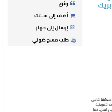
وثق
ريك
أضف إلى سلتك
إرسال إلى جهاز
طلب مسح ضوئي
" لممدوح بريك محمد الجازي تحليلًا معمّقًا لتنامي
200. يوضح المؤلف كيف أسهمت السياسات الأمريكية—
، واليمن. كما