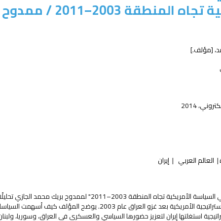
ه المنطقة 2003–2011 /
ممدوح ب
د،
[مؤلف.]
لكتروني،
2014
العالم العربي
إيران
يقدّم كتاب "النفوذ الإيراني في المنطقة العربية على ضوء التحولات في السياسة الأمريكية تجاه المنطقة 2003–2011
الدور الإيراني في العالم العربي خلال مرحلة مفصلية شهدت تغيّرًا جذريًا في الاستراتيجية الأمريكية بعد غزو العراق عام 3
تيجية استغلتها إيران لتعزيز حضورها السياسي والعسكري في العراق، وسوريا، ولبنان