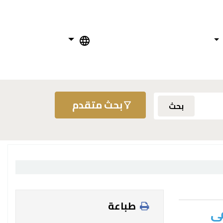
بحث متقدم
بحث
طباعة
في