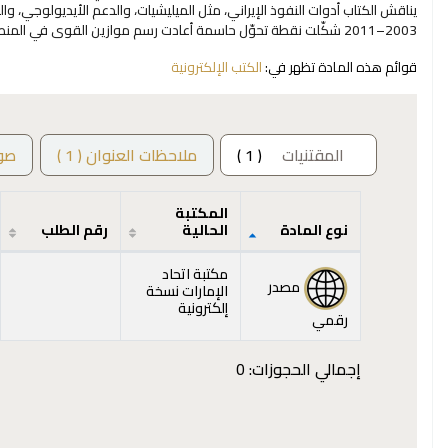
يناقش الكتاب أدوات النفوذ الإيراني، مثل الميليشيات، والدعم الأيديولوجي، وال
2003–2011 شكّلت نقطة تحوّل حاسمة أعادت رسم موازين القوى في المنطقة، وربطت بين التحولات الأمريكية وصعود النفوذ الإيراني.
قوائم هذه المادة تظهر في:
الكتب الإلكترونية
المقتنيات
( 1 )
ملاحظات العنوان ( 1 )
صو
المكتبة
نوع المادة
الحالية
رقم الطلب
المقتنيات
مكتبة اتحاد
مصدر
الإمارات نسخة
إلكترونية
رقمي
إجمالي الحجوزات: 0