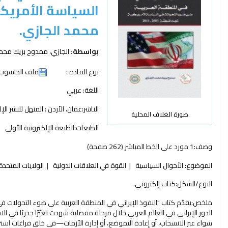
السياسة الأمريكية تجا
محمد الجازي.
بواسطة:
الجازي، ممدوح بريك محم
نوع المادة :
ملف الحاسوب
اللغة:
عربي
الناشر:
عمان، الأردن :
المنهل للنشر الإ
صورة الغلاف المحلية
الطبعات:
الطبعة الإلكترونية الأولى
وصف:
1 مورد على الخط المباشر (262 صفحة)
الموضوع:
الأحوال السياسية
القوة في العلاقات الدولية
الولايات المتحدة
النوع/الشكل:
كتاب إلكتروني.
ملخص:
سواء عبر الانسحاب، أو إعادة التموضع، أو إدارة الأزمات—في خلق فراغات استرا