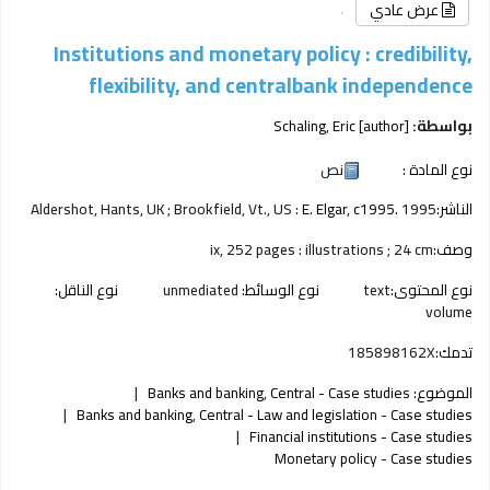
عرض عادي
Institutions and monetary policy : credibility,
flexibility, and centralbank independence
بواسطة:
[author]
Schaling, Eric
نوع المادة :
نص
الناشر:
1995
E. Elgar, c1995.
Aldershot, Hants, UK ; Brookfield, Vt., US :
وصف:
ix, 252 pages : illustrations ; 24 cm
نوع المحتوى:
text
نوع الوسائط:
unmediated
نوع الناقل:
volume
تدمك:
185898162X
الموضوع:
Banks and banking, Central - Case studies
Banks and banking, Central - Law and legislation - Case studies
Financial institutions - Case studies
Monetary policy - Case studies