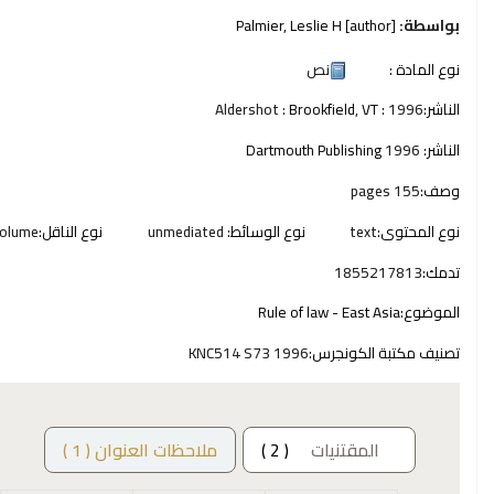
بواسطة:
[author]
Palmier, Leslie H
نوع المادة :
نص
الناشر:
1996
Brookfield, VT :
Aldershot :
الناشر:
1996
Dartmouth Publishing
وصف:
155 pages
نوع المحتوى:
text
نوع الوسائط:
unmediated
نوع الناقل:
olume
تدمك:
1855217813
الموضوع:
Rule of law - East Asia
تصنيف مكتبة الكونجرس:
KNC514 S73 1996
المقتنيات
( 2 )
ملاحظات العنوان ( 1 )