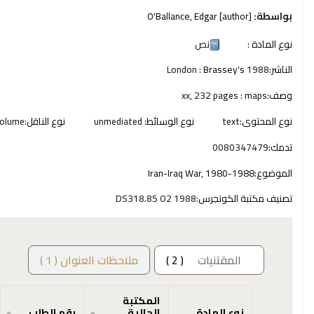
بواسطة:
[author]
O'Ballance, Edgar
نوع المادة :
نص
الناشر:
1988
Brassey's
London :
وصف:
xx, 232 pages : maps
نوع المحتوى:
text
نوع الوسائط:
unmediated
نوع الناقل:
olume
تدمك:
0080347479
الموضوع:
Iran-Iraq War, 1980-1988
تصنيف مكتبة الكونجرس:
DS318.85 O2 1988
المقتنيات
( 2 )
ملاحظات العنوان ( 1 )
المكتبة
نوع المادة
الحالية
رقم الطلب