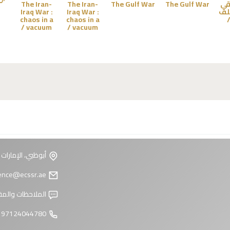
اقي
The Gulf War
The Gulf War
The Iran-
The Iran-
لف
Iraq War :
Iraq War :
chaos in a
chaos in a
vacuum /
vacuum /
أبوظبي، الإمارات 
reference@ecssr.ae
الملاحظات والمق
97124044780 +