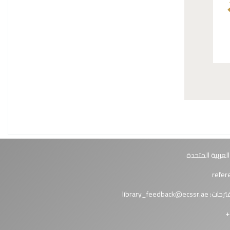
العربية المتحدة
ترحات:
library_feedback@ecssr.ae