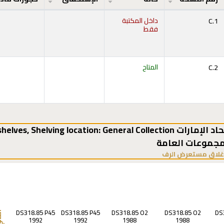
C.1
داخل المكتبة
فقط
C.2
المتاح
,
Shelving location:
مجموعات العامة
(يخفي مستعرض الرف)
غلاق مستعرض الرف
DS318.85 P45
DS318.85 P45
DS318.85 O2
DS318.85 O2
DS
الت
1992
1992
1988
1988