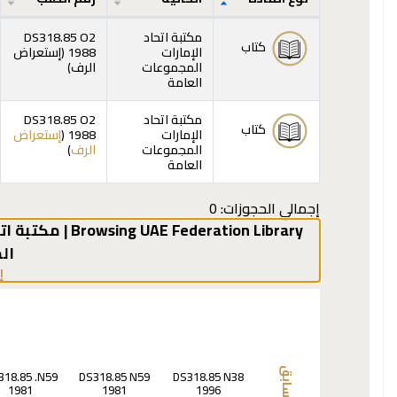
المقتنيات
مكتبة اتحاد
DS318.85 O2
كتاب
الإمارات
1988 (
إستعراض
(يفتح أدناه)
المجموعات
الرف
)
العامة
مكتبة اتحاد
DS318.85 O2
كتاب
الإمارات
1988 (
إستعراض
(يفتح أدناه)
المجموعات
الرف
)
العامة
إجمالي الحجوزات: 0
Browsing UAE Federation Library | مكتبة اتحاد الإمارات shelves
ال
إ
السابق
318.85 .N59
DS318.85 N59
DS318.85 N38
1981
1981
1996