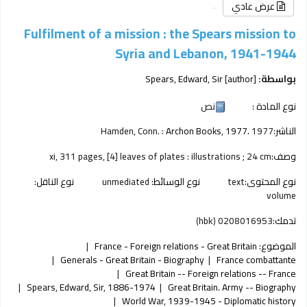
عرض عادي
Fulfilment of a mission : the Spears mission to
Syria and Lebanon, 1941-1944
بواسطة:
[author]
Spears, Edward, Sir
نوع المادة :
نص
الناشر:
1977
Archon Books, 1977.
Hamden, Conn. :
وصف:
xi, 311 pages, [4] leaves of plates : illustrations ; 24 cm
نوع المحتوى:
text
نوع الوسائط:
unmediated
نوع الناقل:
volume
تدمك:
0208016953 (hbk)
الموضوع:
France - Foreign relations - Great Britain
Generals - Great Britain - Biography
France combattante
Great Britain -- Foreign relations -- France
Spears, Edward, Sir, 1886-1974
Great Britain. Army -- Biography
World War, 1939-1945 - Diplomatic history