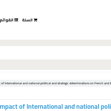
السلة
القوائم
 of International and national political and strategic determinations on French and B
impact of International and national pol