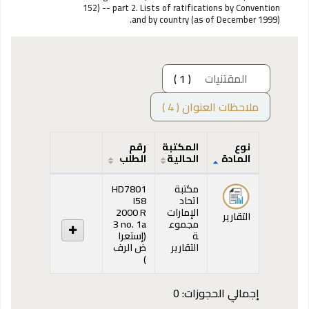
152) -- part 2. Lists of ratifications by Convention
and by country (as of December 1999).
المقتنيات
( 1 )
ملاحظات العنوان ( 4 )
نوع
المكتبة
رقم
المادة
الحالية
الطلب
المقتنيات
مكتبة
HD7801
اتحاد
I58
الإمارات
2000 R
التقارير
مجموع
3 no. 1a
ة
(
إستعرا
التقارير
ض الرف
(يفتح أدناه)
)
إجمالي الحجوزات: 0