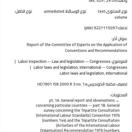
وصف:
xxv, 529 ; 24 cm
نوع المحتوى:
text
نوع الوسائط:
unmediated
نوع الناقل:
volume
تدمك:
9221115097 (pbk)
عنوان آخر:
Report of the Committee of Experts on the Application of
Conventions and Recommendations
الموضوع:
Labor inspection -- Law and legislation -- Congresses
Labor laws and legislation, International -- Congresses
Labor laws and legislation, International
تصنيف مكتبة الكونجرس:
HD7801 I58 2000 R 3 no. 1a
المحتويات:
pt. 1A. General report and observations
concerning particular countries -- part 1B. General
survey concerning the Tripartite Consultation
(International Labour Standards) Convention 1976
(numbers 144) and the Tripartite Consultation
(Activities of the International Labour
Organisation) Recommendation 1976 (numbers