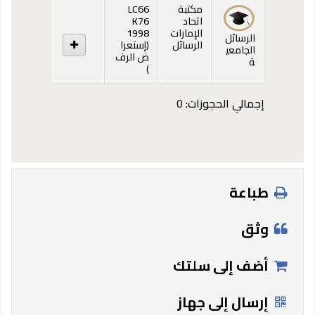
المقتنيات
مكتبة
LC66
اتحاد
K76
الإمارات
1998
الرسائل
الرسائل
(
إستعرا
الجامعي
ض الرف
ة
(يفتح أدناه)
)
إجمالي الحجوزات: 0
طباعة
وثق
أضف إلى سلتك
إرسال إلى جهاز