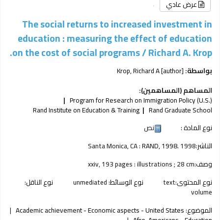
عرض عادي
The social returns to increased investment in
education : measuring the effect of education
on the cost of social programs /
Richard A. Krop.
بواسطة:
[author]
Krop, Richard A
المساهم (المساهمين):
Program for Research on Immigration Policy (U.S.)
Rand Institute on Education & Training
Rand Graduate School
نوع المادة :
نص
الناشر:
1998
RAND, 1998.
Santa Monica, CA :
وصف:
xxiv, 193 pages : illustrations ; 28 cm
نوع المحتوى:
text
نوع الوسائط:
unmediated
نوع الناقل:
volume
الموضوع:
Academic achievement - Economic aspects - United States
Afro-Americans - Education