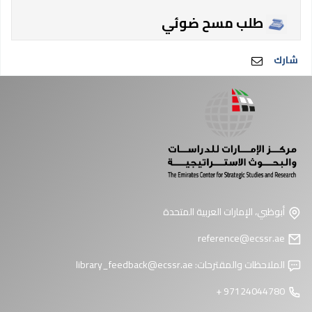
طلب مسح ضوئي
شارك
أبوظبي، الإمارات العربية المتحدة
reference@ecssr.ae
الملاحظات والمقترحات:
library_feedback@ecssr.ae
97124044780 +