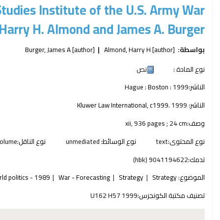
Studies Institute of the U.S. Army War
arry H. Almond and James A. Burger.
بواسطة:
[author]
Almond, Harry H
[author]
Burger, James A
نوع المادة :
نص
الناشر:
1999
Boston :
Hague :
الناشر:
1999
Kluwer Law International, c1999.
وصف:
xii, 936 pages ; 24 cm
نوع المحتوى:
text
نوع الوسائط:
unmediated
نوع الناقل:
olume
تدمك:
9041194622 (hbk)
الموضوع:
Strategy
Strategy
War - Forecasting
ld politics - 1989-
تصنيف مكتبة الكونجرس:
U162 H57 1999