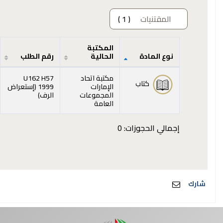
المقتنيات
( 1 )
المكتبة
نوع المادة
الحالية
رقم الطلب
المقتنيات
مكتبة اتحاد
U162 H57
كتاب
الإمارات
1999 (
إستعراض
(يفتح أدناه)
المجموعات
الرف
)
العامة
إجمالي الحجوزات: 0
شارك