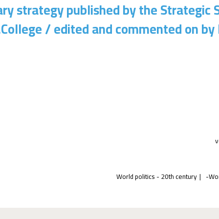
ary strategy published by the Strategic 
College /
edited and commented on by H
v
World politics - 20th century
Wor