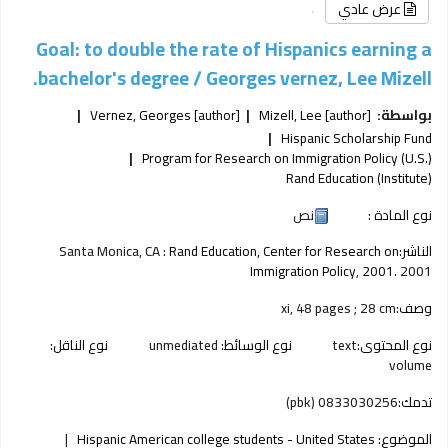
عرض عادي
Goal: to double the rate of Hispanics earning a
bachelor's degree /
Georges vernez, Lee Mizell.
بواسطة:
[author]
Mizell, Lee
[author]
Vernez, Georges
Hispanic Scholarship Fund
Program for Research on Immigration Policy (U.S.)
Rand Education (Institute)
نوع المادة :
نص
الناشر:
Rand Education, Center for Research on
Santa Monica, CA :
Immigration Policy, 2001.
2001
وصف:
xi, 48 pages ; 28 cm
نوع المحتوى:
text
نوع الوسائط:
unmediated
نوع الناقل:
volume
تدمك:
0833030256 (pbk)
الموضوع:
Hispanic American college students - United States