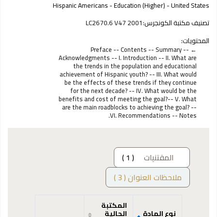
Hispanic Americans - Education (Higher) - United States
تصنيف مكتبة الكونجرس:
LC2670.6 V47 2001
المحتويات:
Preface -- Contents -- Summary --
Acknowledgments -- I. Introduction -- II. What are
the trends in the population and educational
achievement of Hispanic youth? -- III. What would
be the effects of these trends if they continue
for the next decade? -- IV. What would be the
benefits and cost of meeting the goal?-- V. What
are the main roadblocks to achieving the goal? --
VI. Recommendations -- Notes.
المقتنيات
( 1 )
ملاحظات العنوان ( 3 )
المكتبة
نوع المادة
الحالية