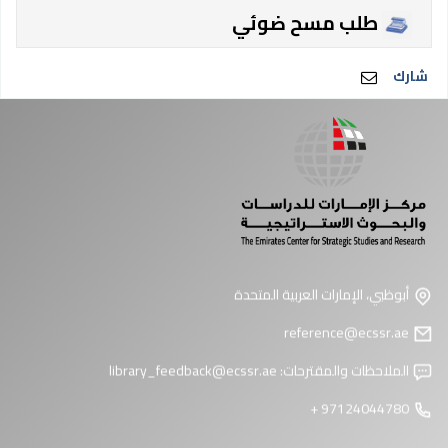
طلب مسح ضوئي
شارك
أبوظبي، الإمارات العربية المتحدة
reference@ecssr.ae
الملاحظات والمقترحات:
library_feedback@ecssr.ae
97124044780 +