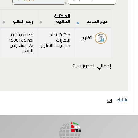
المكتبة
نوع المادة
الحالية
رقم الطلب
المقتنيات
مكتبة اتحاد
HD7801 I58
التقارير
الإمارات
1998 R. 5 no.
مجموعة التقارير
2a (
إستعراض
(يفتح أدناه)
الرف
)
إجمالي الحجوزات: 0
شارك