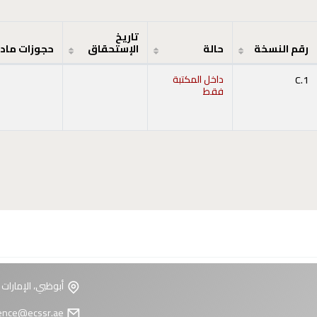
تاريخ
رقم النسخة
حالة
الإستحقاق
حجوزات ماد
C.1
داخل المكتبة
فقط
أبوظبي، الإمارات 
reference@ecssr.ae