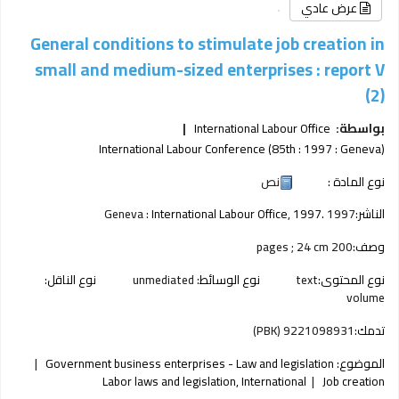
عرض عادي
General conditions to stimulate job creation in
small and medium-sized enterprises : report V
(2)
بواسطة:
International Labour Office
International Labour Conference (85th : 1997 : Geneva)
نوع المادة :
نص
الناشر:
1997
International Labour Office, 1997.
Geneva :
وصف:
200 pages ; 24 cm
نوع المحتوى:
text
نوع الوسائط:
unmediated
نوع الناقل:
volume
تدمك:
9221098931 (PBK)
الموضوع:
Government business enterprises - Law and legislation
Labor laws and legislation, International
Job creation