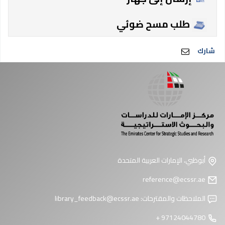
طلب مسح ضوئي
شارك
أبوظبي، الإمارات العربية المتحدة
reference@ecssr.ae
الملاحظات والمقترحات:
library_feedback@ecssr.ae
97124044780 +